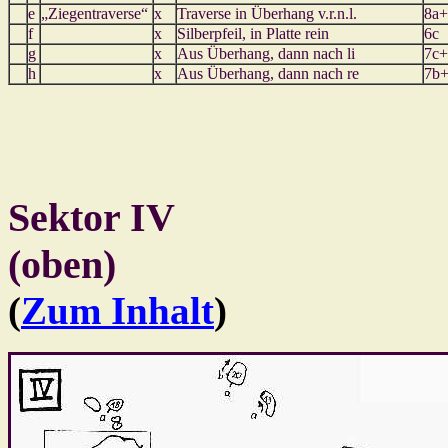
e
„Ziegentraverse“
x
Traverse in Überhang v.r.n.l.
8a+
f
x
Silberpfeil, in Platte rein
6c
g
x
Aus Überhang, dann nach li
7c+
h
x
Aus Überhang, dann nach re
7b+
Sektor IV
(oben)
(
Zum Inhalt
)