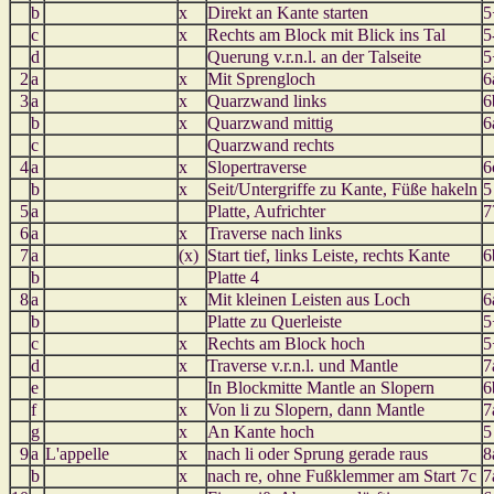
b
x
Direkt an Kante starten
5
c
x
Rechts am Block mit Blick ins Tal
5
d
Querung v.r.n.l. an der Talseite
5
2
a
x
Mit Sprengloch
6
3
a
x
Quarzwand links
6
b
x
Quarzwand mittig
6
c
Quarzwand rechts
4
a
x
Slopertraverse
6
b
x
Seit/Untergriffe zu Kante, Füße hakeln
5
5
a
Platte, Aufrichter
7
6
a
x
Traverse nach links
7
a
(x)
Start tief, links Leiste, rechts Kante
6
b
Platte 4
8
a
x
Mit kleinen Leisten aus Loch
6
b
Platte zu Querleiste
5
c
x
Rechts am Block hoch
5
d
x
Traverse v.r.n.l. und Mantle
7
e
In Blockmitte Mantle an Slopern
6
f
x
Von li zu Slopern, dann Mantle
7
g
x
An Kante hoch
5
9
a
L'appelle
x
nach li oder Sprung gerade raus
8
b
x
nach re, ohne Fußklemmer am Start 7c
7