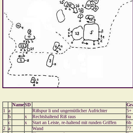
Name
SD
Gr
1
a
Rißspur li und ungemütlicher Aufrichter
5+
b
x
Rechtshaltend Riß raus
6a
c
x
Start an Leiste, re-haltend mit runden Griffen
6b
2
a
Wand
7?