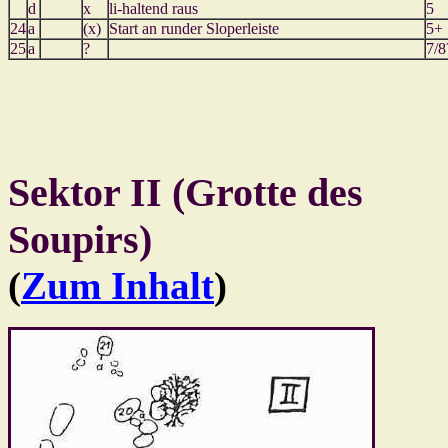
d
x
li-haltend raus
5
24
a
(x)
Start an runder Sloperleiste
5+
25
a
?
7/8
Sektor II (Grotte des
Soupirs)
(
Zum Inhalt
)