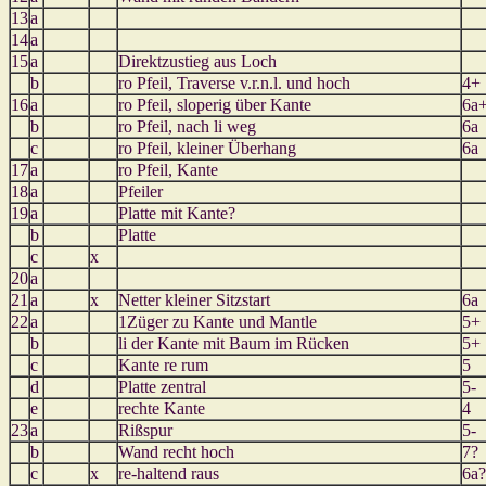
13
a
14
a
15
a
Direktzustieg aus Loch
b
ro Pfeil, Traverse v.r.n.l. und hoch
4+
16
a
ro Pfeil, sloperig über Kante
6a
b
ro Pfeil, nach li weg
6a
c
ro Pfeil, kleiner Überhang
6a
17
a
ro Pfeil, Kante
18
a
Pfeiler
19
a
Platte mit Kante?
b
Platte
c
x
20
a
21
a
x
Netter kleiner Sitzstart
6a
22
a
1Züger zu Kante und Mantle
5+
b
li der Kante mit Baum im Rücken
5+
c
Kante re rum
5
d
Platte zentral
5-
e
rechte Kante
4
23
a
Rißspur
5-
b
Wand recht hoch
7?
c
x
re-haltend raus
6a?