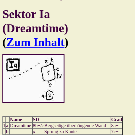
Sektor Ia
(Dreamtime)
(
Zum Inhalt
)
Name
SD
Grad
1
a
Dreamtime
8b+/c
Bergseitige überhängende Wand
8a+
b
x
Sprung zu Kante
7c+