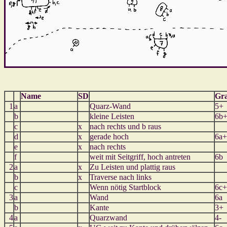
Name
SD
Gr
1
a
Quarz-Wand
5+
b
kleine Leisten
6b
c
x
nach rechts und b raus
d
x
gerade hoch
6a+
e
x
nach rechts
f
weit mit Seitgriff, hoch antreten
6b
2
a
x
Zu Leisten und plattig raus
b
x
Traverse nach links
c
Wenn nötig Startblock
6c+
3
a
Wand
6a
b
Kante
3+
4
a
Quarzwand
4-