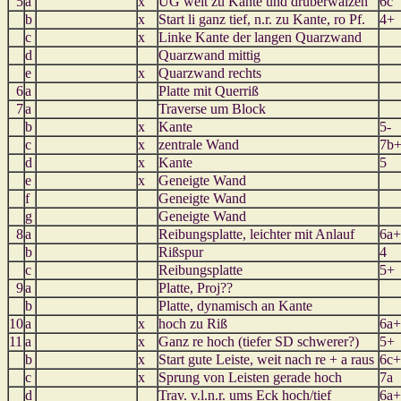
5
a
x
UG weit zu Kante und drüberwälzen
6c
b
x
Start li ganz tief, n.r. zu Kante, ro Pf.
4+
c
x
Linke Kante der langen Quarzwand
d
Quarzwand mittig
e
x
Quarzwand rechts
6
a
Platte mit Querriß
7
a
Traverse um Block
b
x
Kante
5-
c
x
zentrale Wand
7b
d
x
Kante
5
e
x
Geneigte Wand
f
Geneigte Wand
g
Geneigte Wand
8
a
Reibungsplatte, leichter mit Anlauf
6a+
b
Rißspur
4
c
Reibungsplatte
5+
9
a
Platte, Proj??
b
Platte, dynamisch an Kante
10
a
x
hoch zu Riß
6a+
11
a
x
Ganz re hoch (tiefer SD schwerer?)
5+
b
x
Start gute Leiste, weit nach re + a raus
6c+
c
x
Sprung von Leisten gerade hoch
7a
d
Trav. v.l.n.r. ums Eck hoch/tief
6a+