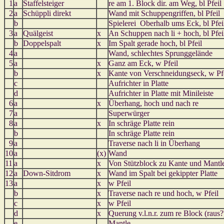
1
a
Staffelsteiger
re am 1. Block dir. am Weg, bl Pfeil
2
a
Schüppli direkt
Wand mit Schuppengriffen, bl Pfeil
b
Spielerei Oberhalb ums Eck, bl Pfei
3
a
Quälgeist
x
An Schuppen nach li + hoch, bl Pfei
b
Doppelspalt
x
Im Spalt gerade hoch, bl Pfeil
4
a
Wand, schlechtes Sprunggelände
5
a
x
Ganz am Eck, w Pfeil
b
x
Kante von Verschneidungseck, w Pf
c
Aufrichter in Platte
d
Aufrichter in Platte mit Minileiste
6
a
x
Überhang, hoch und nach re
7
a
Superwürger
8
a
x
In schräge Platte rein
b
In schräge Platte rein
9
a
Traverse nach li in Überhang
10
a
(x)
Wand
11
a
x
Von Stützblock zu Kante und Mantl
12
a
Down-Sitdrom
x
Wand im Spalt bei gekippter Platte
13
a
x
w Pfeil
b
x
Traverse nach re und hoch, w Pfeil
c
x
w Pfeil
d
x
Querung v.l.n.r. zum re Block (raus?
e
Mantle