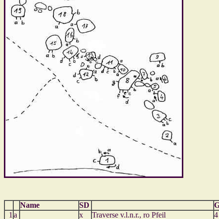
Name
SD
G
1
a
x
Traverse v.l.n.r., ro Pfeil
4