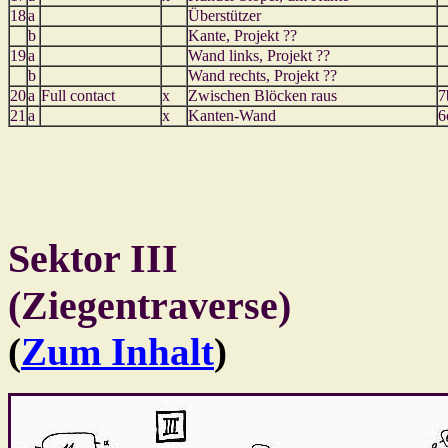
18
a
Überstützer
b
Kante, Projekt ??
19
a
Wand links, Projekt ??
b
Wand rechts, Projekt ??
20
a
Full contact
x
Zwischen Blöcken raus
7
21
a
x
Kanten-Wand
6
Sektor III
(Ziegentraverse)
(
Zum Inhalt
)