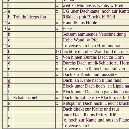
f
x
weit zu Minileiste, Kante, w Pfeil
14
a
x
UG über Dachkante, hoch zur Kant
b
Toit du biceps fou
Rißdach (mit Block), bl Pfeil
15
a
x
Handriß aus Höhle
16
a
x
Ecke
b
Seltsam anmutende Verschneidung
c
Hohe Wand, w Pfeil
17
a
Traverse v.r.n.l. zu Horn und raus
b
(x)
leicht re dir. über Wand und dir. raus
c
x
Von hinten Durchs Dach zu Horn
d
x
Durchs Dach mit li-Schleife zu Hor
e
x
Traverse nach li, hoch, rausstützen
f
x
Dach zur Kante und rausstützen
g
Dach, an Kante nach li und raus
h
Block unter Dach hoch+an Lippe na
i
x
Block unter Dach von ganz innen na
j
Schattenspiel
x
Dach dir. (ohne re) +Block n. re, bl 
k
x
Rißspur in Dach nach li, leicht brüc
l
Dach direkt zur Kante und raus
unter Dach li ums Eck zu Riß
m
(o. hoch zur Kante und raus in Platte
n
Traverse v.r.n.l.