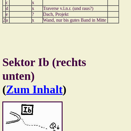
c
x
d
x
Traverse v.l.n.r. (und raus?)
e
?
Dach, Projekt
2
a
x
Wand, nur bis gutes Band in Mitte
Sektor Ib (rechts
unten)
(
Zum Inhalt
)