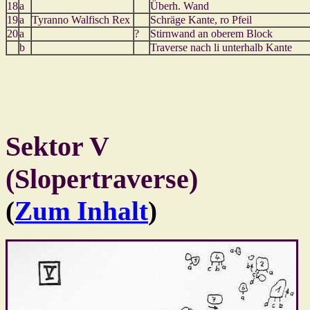
18
a
Überh. Wand
19
a
Tyranno Walfisch Rex
Schräge Kante, ro Pfeil
20
a
?
Stirnwand an oberem Block
b
Traverse nach li unterhalb Kante
Sektor V
(Slopertraverse)
(
Zum Inhalt
)