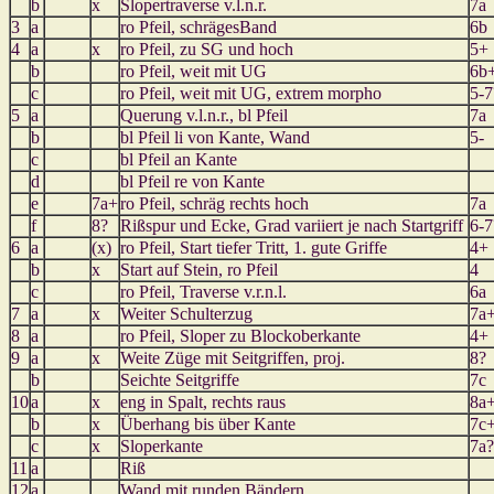
b
x
Slopertraverse v.l.n.r.
7a
3
a
ro Pfeil, schrägesBand
6b
4
a
x
ro Pfeil, zu SG und hoch
5+
b
ro Pfeil, weit mit UG
6b
c
ro Pfeil, weit mit UG, extrem morpho
5-7
5
a
Querung v.l.n.r., bl Pfeil
7a
b
bl Pfeil li von Kante, Wand
5-
c
bl Pfeil an Kante
d
bl Pfeil re von Kante
e
7a+
ro Pfeil, schräg rechts hoch
7a
f
8?
Rißspur und Ecke, Grad variiert je nach Startgriff
6-7
6
a
(x)
ro Pfeil, Start tiefer Tritt, 1. gute Griffe
4+
b
x
Start auf Stein, ro Pfeil
4
c
ro Pfeil, Traverse v.r.n.l.
6a
7
a
x
Weiter Schulterzug
7a
8
a
ro Pfeil, Sloper zu Blockoberkante
4+
9
a
x
Weite Züge mit Seitgriffen, proj.
8?
b
Seichte Seitgriffe
7c
10
a
x
eng in Spalt, rechts raus
8a
b
x
Überhang bis über Kante
7c
c
x
Sloperkante
7a?
11
a
Riß
12
a
Wand mit runden Bändern