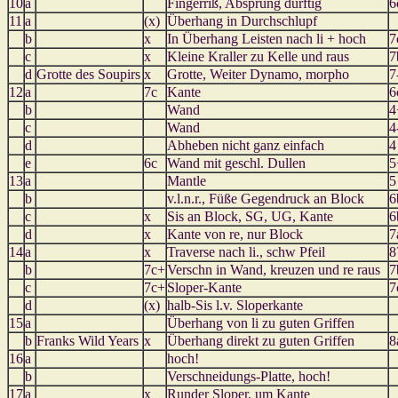
10
a
Fingerriß, Absprung dürftig
6
11
a
(x)
Überhang in Durchschlupf
b
x
In Überhang Leisten nach li + hoch
7
c
x
Kleine Kraller zu Kelle und raus
7
d
Grotte des Soupirs
x
Grotte, Weiter Dynamo, morpho
7
12
a
7c
Kante
6
b
Wand
4
c
Wand
4
d
Abheben nicht ganz einfach
4
e
6c
Wand mit geschl. Dullen
5
13
a
Mantle
5
b
v.l.n.r., Füße Gegendruck an Block
6
c
x
Sis an Block, SG, UG, Kante
6
d
x
Kante von re, nur Block
7
14
a
x
Traverse nach li., schw Pfeil
8
b
7c+
Verschn in Wand, kreuzen und re raus
7
c
7c+
Sloper-Kante
7
d
(x)
halb-Sis l.v. Sloperkante
15
a
Überhang von li zu guten Griffen
b
Franks Wild Years
x
Überhang direkt zu guten Griffen
8
16
a
hoch!
b
Verschneidungs-Platte, hoch!
17
a
x
Runder Sloper, um Kante