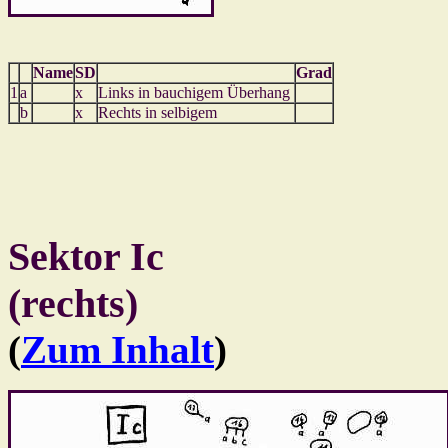
Name
SD
Grad
1
a
x
Links in bauchigem Überhang
b
x
Rechts in selbigem
Sektor Ic
(rechts)
(
Zum Inhalt
)